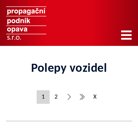
Polepy vozidel
1
2
X